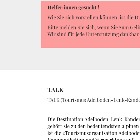
Helfer:innen gesucht !
Wie Sie sich vorstellen können, ist die 
Bitte melden Sie sich, wenn Sie zum Gel
Wir sind für jede Unterstützung dankbar
TALK
TALK (Tourismus Adelboden-Lenk-Kande
Die Destination Adelboden-Lenk-Kanderst
gehört sie zu den bedeutendsten alpine
ist die «Tourismusorganisation Adelbode
Kommunikation und Vermarktung auf.